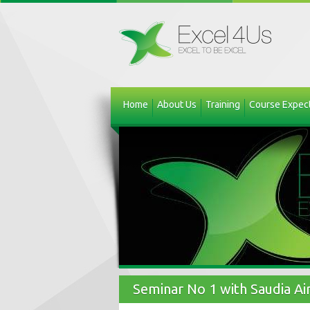
Home
About Us
Training
Course Expec
Seminar No 1 with Saudia A